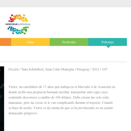
Salas
Festivales
Películas
Ficción / Tana Schémbori, Juan Carlo Maneglia / Paraguay / 2012 / 105’
Víctor, un carretillero de 17 años que trabaja en el Mercado 4 de Asunción en
donde recibe una propuesta bastante insólita: transportar siete cajas cuyo
contenido desconoce a cambio de 100 dólares. Debe cruzar tan solo ocho
manzanas, pero las cosas se le van complicando durante el trayecto. Cuando
se hace de noche, Víctor se da cuenta de que se ha involucrado en un asunto
demasiado peligroso.