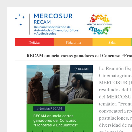
Noticias
Plataforma
Salas
RECAM anuncia cortos ganadores del Concurso “Fron
La Reunión Esp
Cinematográfic
MERCOSUR (RE
resultados del 
del MERCOSUR e
temática “Front
convocatoria re
postulaciones, r
diversidad de m
en la región.